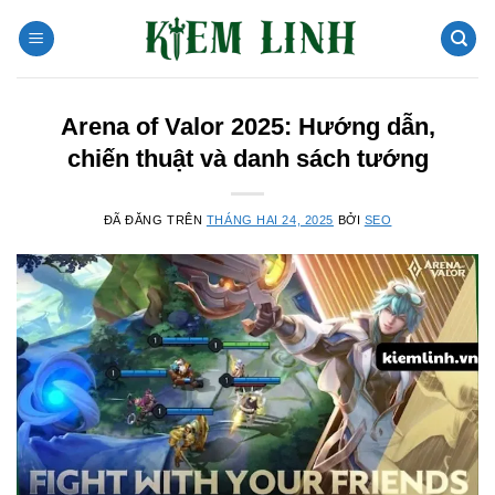
Chuyển
đến
nội
dung
Arena of Valor 2025: Hướng dẫn,
chiến thuật và danh sách tướng
ĐÃ ĐĂNG TRÊN
THÁNG HAI 24, 2025
BỞI
SEO