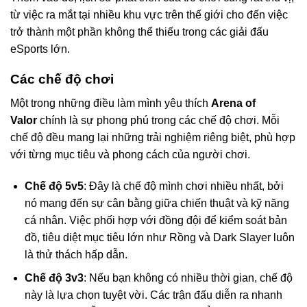
từ việc ra mắt tại nhiều khu vực trên thế giới cho đến việc
trở thành một phần không thể thiếu trong các giải đấu
eSports lớn.
Các chế độ chơi
Một trong những điều làm mình yêu thích
Arena of
Valor
chính là sự phong phú trong các chế độ chơi. Mỗi
chế độ đều mang lại những trải nghiệm riêng biệt, phù hợp
với từng mục tiêu và phong cách của người chơi.
Chế độ 5v5
: Đây là chế độ mình chơi nhiều nhất, bởi
nó mang đến sự cân bằng giữa chiến thuật và kỹ năng
cá nhân. Việc phối hợp với đồng đội để kiểm soát bản
đồ, tiêu diệt mục tiêu lớn như Rồng và Dark Slayer luôn
là thử thách hấp dẫn.
Chế độ 3v3
: Nếu bạn không có nhiều thời gian, chế độ
này là lựa chọn tuyệt vời. Các trận đấu diễn ra nhanh