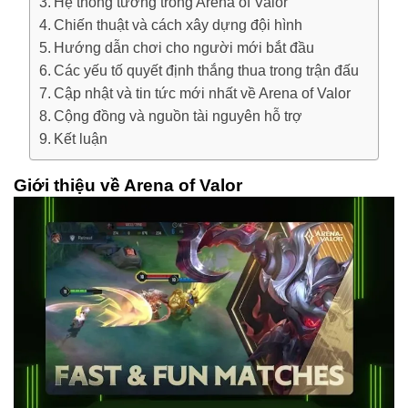
Hệ thống tướng trong Arena of Valor
Chiến thuật và cách xây dựng đội hình
Hướng dẫn chơi cho người mới bắt đầu
Các yếu tố quyết định thắng thua trong trận đấu
Cập nhật và tin tức mới nhất về Arena of Valor
Cộng đồng và nguồn tài nguyên hỗ trợ
Kết luận
Giới thiệu về Arena of Valor