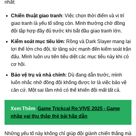
nhất:
Chiến thuật giao tranh
: Việc chọn thời điểm và vị trí
giao tranh là yếu tố sống còn. Mình thường chờ đồng
đội tập hợp đầy đủ trước khi bắt đầu giao tranh lớn.
Kiểm soát mục tiêu lớn
: Rồng và Dark Slayer mang lại
lợi thế lớn cho đội, từ tăng sức mạnh đến kiểm soát trận
đấu. Mình luôn ưu tiên tiêu diệt các mục tiêu này khi có
cơ hội.
Bảo vệ trụ và nhà chính
: Dù đang dẫn trước, mình
luôn nhắc nhở đồng đội không được lơ là việc bảo vệ
căn cứ. Một sai lầm nhỏ có thể khiến đội mất tất cả.
Xem Thêm
Game Trickcal Re:VIVE 2025 - Game
nhập vai thu thập thẻ bài hấp dẫn
Những yếu tố này không chỉ giúp đội giành chiến thắng mà