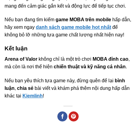
mang đến cảm giác gắn kết và động lực để tiếp tục chơi.
Nếu bạn đang tìm kiếm
game MOBA trên mobile
hấp dẫn,
hãy xem ngay
danh sách game mobile hot nhất
để
không bỏ lỡ những tựa game chất lượng nhất hiện nay!
Kết luận
Arena of Valor
không chỉ là một trò chơi
MOBA đỉnh cao
,
mà còn là nơi thể hiện
chiến thuật và kỹ năng cá nhân
.
Nếu bạn yêu thích tựa game này, đừng quên để lại
bình
luận
,
chia sẻ
bài viết và khám phá thêm nội dung hấp dẫn
khác tại
Kiemlinh
!