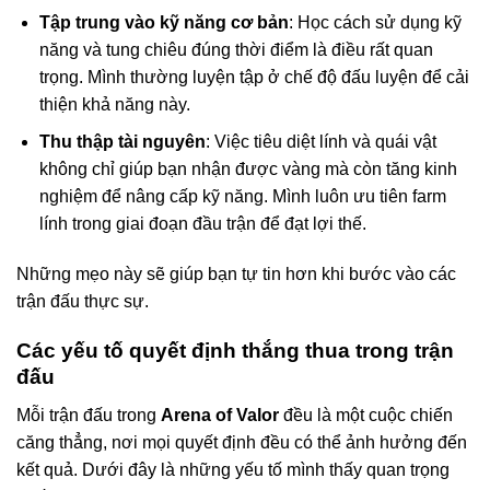
Tập trung vào kỹ năng cơ bản
: Học cách sử dụng kỹ
năng và tung chiêu đúng thời điểm là điều rất quan
trọng. Mình thường luyện tập ở chế độ đấu luyện để cải
thiện khả năng này.
Thu thập tài nguyên
: Việc tiêu diệt lính và quái vật
không chỉ giúp bạn nhận được vàng mà còn tăng kinh
nghiệm để nâng cấp kỹ năng. Mình luôn ưu tiên farm
lính trong giai đoạn đầu trận để đạt lợi thế.
Những mẹo này sẽ giúp bạn tự tin hơn khi bước vào các
trận đấu thực sự.
Các yếu tố quyết định thắng thua trong trận
đấu
Mỗi trận đấu trong
Arena of Valor
đều là một cuộc chiến
căng thẳng, nơi mọi quyết định đều có thể ảnh hưởng đến
kết quả. Dưới đây là những yếu tố mình thấy quan trọng