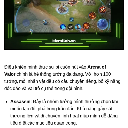
Điều khiến mình thực sự bị cuốn hút vào
Arena of
Valor
chính là hệ thống tướng đa dạng. Với hơn 100
tướng, mỗi nhân vật đều có câu chuyện riêng, bộ kỹ năng
độc đáo và vai trò cụ thể trong đội hình.
Assassin
: Đây là nhóm tướng mình thường chọn khi
muốn tạo đột phá trong trận đấu. Khả năng gây sát
thương lớn và di chuyển linh hoạt giúp mình dễ dàng
tiêu diệt các mục tiêu quan trọng.