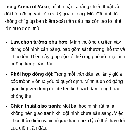
Trong
Arena of Valor
, mình nhận ra rằng chiến thuật và
đội hình đóng vai trò cực kỳ quan trọng. Một đội hình tốt
không chỉ giúp bạn kiểm soát trận đấu mà còn tạo lợi thế
lớn trước đối thủ.
Lựa chọn tướng phù hợp
: Mình thường ưu tiên xây
dựng đội hình cân bằng, bao gồm sát thương, hỗ trợ và
chịu đòn. Điều này giúp đội có thể ứng phó với mọi tình
huống trong trận đấu.
Phối hợp đồng đội
: Trong mỗi trận đấu, sự ăn ý giữa
các thành viên là yếu tố quyết định. Mình luôn cố gắng
giao tiếp với đồng đội để lên kế hoạch tấn công hoặc
phòng thủ.
Chiến thuật giao tranh
: Một bài học mình rút ra là
không nên giao tranh khi đội hình chưa sẵn sàng. Việc
chọn thời điểm và vị trí giao tranh hợp lý có thể thay đổi
cục diện trận đấu.