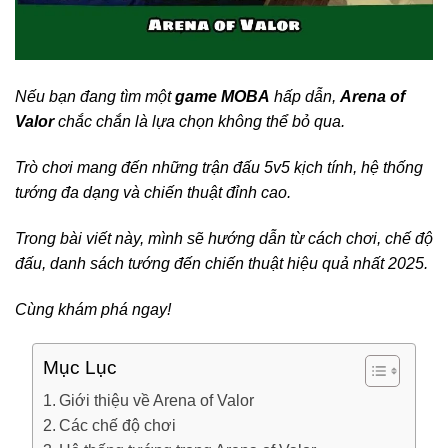
Nếu bạn đang tìm một
game MOBA
hấp dẫn,
Arena of
Valor
chắc chắn là lựa chọn không thể bỏ qua.
Trò chơi mang đến những trận đấu 5v5 kịch tính, hệ thống
tướng đa dạng và chiến thuật đỉnh cao.
Trong bài viết này, mình sẽ hướng dẫn từ cách chơi, chế độ
đấu, danh sách tướng đến chiến thuật hiệu quả nhất 2025.
Cùng khám phá ngay!
Mục Lục
Giới thiệu về Arena of Valor
Các chế độ chơi