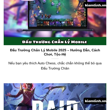
Đấu Trường Chân Lý Mobile 2025 – Hướng Dẫn, Cách
Chơi, Tộc-Hệ
Nếu bạn yêu thích Auto Chess, chắc chắn không thể bỏ qua
Đấu Trường Chân