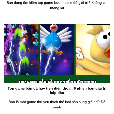
Bạn đang tìm kiếm top game bựa mobile để giải trí? Không chỉ
mang lại
Top game bắn gà hay trên điện thoại: 6 phiên bản giải trí
hấp dẫn
Bạn là một game thủ yêu thích thể loại bắn súng giải trí? Để
mình