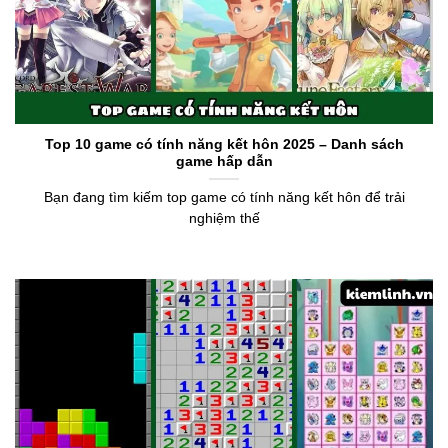
Top 10 game có tính năng kết hôn 2025 – Danh sách
game hấp dẫn
Bạn đang tìm kiếm top game có tính năng kết hôn để trải
nghiệm thế