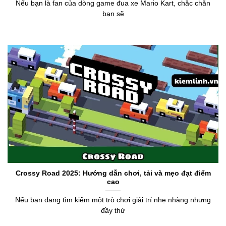
Nếu bạn là fan của dòng game đua xe Mario Kart, chắc chắn
bạn sẽ
Crossy Road 2025: Hướng dẫn chơi, tải và mẹo đạt điểm
cao
Nếu bạn đang tìm kiếm một trò chơi giải trí nhẹ nhàng nhưng
đầy thử