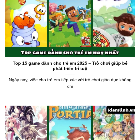
Top 15 game dành cho trẻ em 2025 – Trò chơi giúp bé
phát triển trí tuệ
Ngày nay, việc cho trẻ em tiếp xúc với trò chơi giáo dục không
chỉ