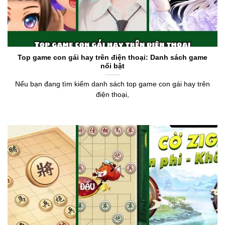
Top game con gái hay trên điện thoại: Danh sách game
nổi bật
Nếu bạn đang tìm kiếm danh sách top game con gái hay trên
điện thoại,