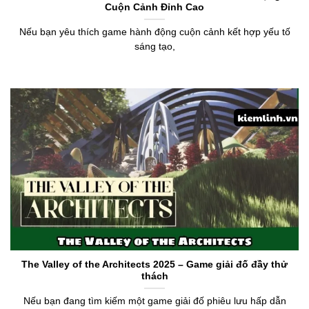
Cuộn Cảnh Đỉnh Cao
Nếu bạn yêu thích game hành động cuộn cảnh kết hợp yếu tố
sáng tạo,
The Valley of the Architects 2025 – Game giải đố đầy thử
thách
Nếu bạn đang tìm kiếm một game giải đố phiêu lưu hấp dẫn