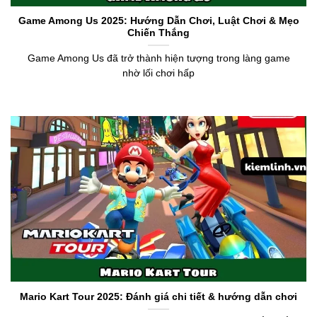
Game Among Us 2025: Hướng Dẫn Chơi, Luật Chơi & Mẹo
Chiến Thắng
Game Among Us đã trở thành hiện tượng trong làng game
nhờ lối chơi hấp
Mario Kart Tour 2025: Đánh giá chi tiết & hướng dẫn chơi