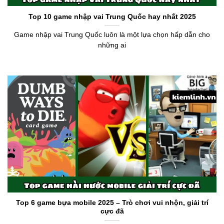
Top 10 game nhập vai Trung Quốc hay nhất 2025
Game nhập vai Trung Quốc luôn là một lựa chọn hấp dẫn cho
những ai
Top 6 game bựa mobile 2025 – Trò chơi vui nhộn, giải trí
cực đã