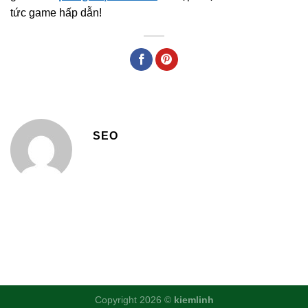
tức game hấp dẫn!
SEO
Copyright 2026 ©
kiemlinh