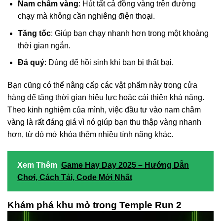
Nam châm vàng
: Hút tất cả đồng vàng trên đường
chạy mà không cần nghiêng điện thoại.
Tăng tốc
: Giúp bạn chạy nhanh hơn trong một khoảng
thời gian ngắn.
Đá quý
: Dùng để hồi sinh khi bạn bị thất bại.
Bạn cũng có thể nâng cấp các vật phẩm này trong cửa
hàng để tăng thời gian hiệu lực hoặc cải thiện khả năng.
Theo kinh nghiệm của mình, việc đầu tư vào nam châm
vàng là rất đáng giá vì nó giúp bạn thu thập vàng nhanh
hơn, từ đó mở khóa thêm nhiều tính năng khác.
Xem Thêm
Game Hay Day 2025 – Hướng Dẫn
Chơi, Cách Tải, Code Mới Nhất
Khám phá khu mỏ trong Temple Run 2