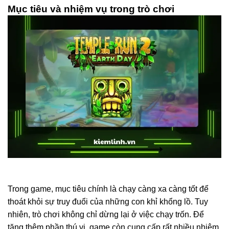
Mục tiêu và nhiệm vụ trong trò chơi
Trong game, mục tiêu chính là chạy càng xa càng tốt để
thoát khỏi sự truy đuổi của những con khỉ khổng lồ. Tuy
nhiên, trò chơi không chỉ dừng lại ở việc chạy trốn. Để
tăng thêm phần thú vị, game còn cung cấp rất nhiều nhiệm