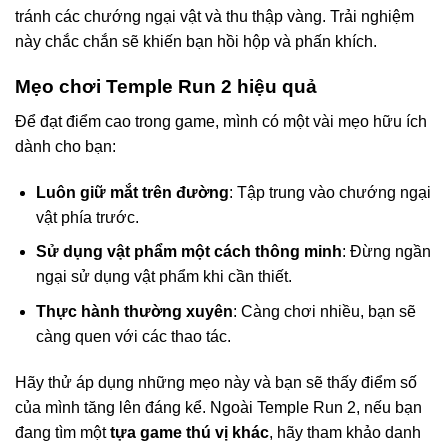
tránh các chướng ngại vật và thu thập vàng. Trải nghiệm
này chắc chắn sẽ khiến bạn hồi hộp và phấn khích.
Mẹo chơi Temple Run 2 hiệu quả
Để đạt điểm cao trong game, mình có một vài mẹo hữu ích
dành cho bạn:
Luôn giữ mắt trên đường
: Tập trung vào chướng ngại
vật phía trước.
Sử dụng vật phẩm một cách thông minh
: Đừng ngần
ngại sử dụng vật phẩm khi cần thiết.
Thực hành thường xuyên
: Càng chơi nhiều, bạn sẽ
càng quen với các thao tác.
Hãy thử áp dụng những mẹo này và bạn sẽ thấy điểm số
của mình tăng lên đáng kể. Ngoài Temple Run 2, nếu bạn
đang tìm một
tựa game thú vị khác
, hãy tham khảo danh