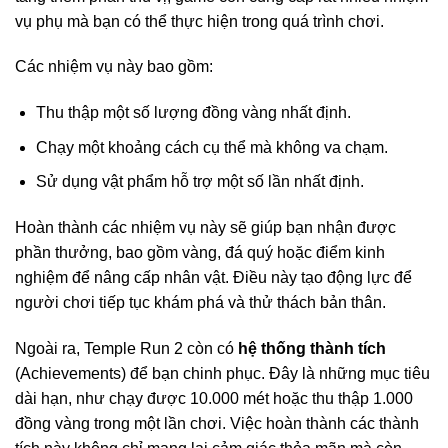
vụ phụ mà bạn có thể thực hiện trong quá trình chơi.
Các nhiệm vụ này bao gồm:
Thu thập một số lượng đồng vàng nhất định.
Chạy một khoảng cách cụ thể mà không va chạm.
Sử dụng vật phẩm hỗ trợ một số lần nhất định.
Hoàn thành các nhiệm vụ này sẽ giúp bạn nhận được
phần thưởng, bao gồm vàng, đá quý hoặc điểm kinh
nghiệm để nâng cấp nhân vật. Điều này tạo động lực để
người chơi tiếp tục khám phá và thử thách bản thân.
Ngoài ra, Temple Run 2 còn có
hệ thống thành tích
(Achievements) để bạn chinh phục. Đây là những mục tiêu
dài hạn, như chạy được 10.000 mét hoặc thu thập 1.000
đồng vàng trong một lần chơi. Việc hoàn thành các thành