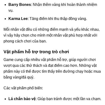
Barry Bones
: Nhận thêm vàng khi hoàn thành nhiệm
vụ.
Karma Lee
: Tăng điểm khi thu thập đồng vàng.
Mỗi nhân vật đều có những điểm mạnh và yếu khác nhau,
vì vậy hãy chọn cho mình một nhân vật phù hợp nhất với
phong cách chơi của bạn.
Vật phẩm hỗ trợ trong trò chơi
Game cung cấp nhiều vật phẩm hỗ trợ, giúp người chơi
vượt qua các thử thách và đạt điểm cao hơn. Những vật
phẩm này có thể được tìm thấy trên đường chạy hoặc mua
bằng vàng/đá quý.
Các vật phẩm phổ biến:
Lá chắn bảo vệ
: Giúp bạn tránh được một lần va chạm.