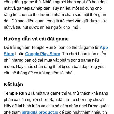
cộng đồng game thủ. Nhiều người khen ngợi đồ họa đẹp
mắt và gameplay hấp dẫn. Tuy nhiên, một số cũng cho
rằng trò chơi có thể trở nên nhàm chán sau một thời gian
dài. Dù sao, điều quan trọng là trò chơi vẫn giữ được sức
hút và thu hút được nhiều người chơi mới.
Hướng dẫn và cài đặt game
Để trải nghiệm Temple Run 2, bạn có thể tải game từ
App
Store
hoặc
Google Play Store
. Trò chơi hoàn toàn miễn
phí, nhưng bạn có thể mua vật phẩm trong game nếu
muốn. Hãy chắc chắn rằng thiết bị của bạn đáp ứng yêu
cầu hệ thống để có trải nghiệm tốt nhất.
Kết luận
Temple Run 2
là một tựa game thú vị, thử thách khả năng
phản xạ của người chơi. Bạn đã thử trò chơi này chưa?
Hãy để lại bình luận và chia sẻ cảm nhận nhé! Đừng quên
ghé thăm
plrdigitalproduct.io
để cập nhật thêm nhiều tin