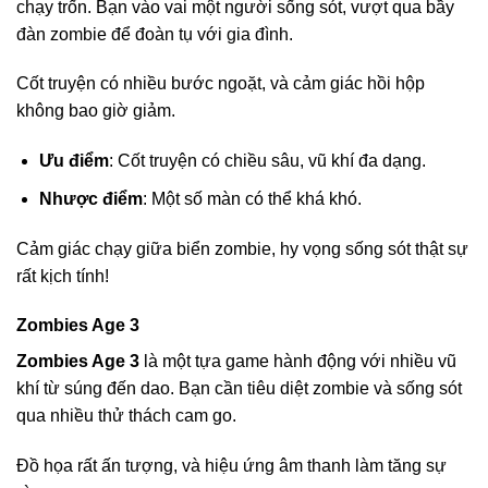
chạy trốn. Bạn vào vai một người sống sót, vượt qua bầy
đàn zombie để đoàn tụ với gia đình.
Cốt truyện có nhiều bước ngoặt, và cảm giác hồi hộp
không bao giờ giảm.
Ưu điểm
: Cốt truyện có chiều sâu, vũ khí đa dạng.
Nhược điểm
: Một số màn có thể khá khó.
Cảm giác chạy giữa biển zombie, hy vọng sống sót thật sự
rất kịch tính!
Zombies Age 3
Zombies Age 3
là một tựa game hành động với nhiều vũ
khí từ súng đến dao. Bạn cần tiêu diệt zombie và sống sót
qua nhiều thử thách cam go.
Đồ họa rất ấn tượng, và hiệu ứng âm thanh làm tăng sự