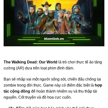
The Walking Dead: Our World
là trò chơi thực tế ảo tăng
cường (AR) dựa trên loạt phim đình đám.
Bạn sẽ nhập vai một người sống sót, chiến đấu chống lại
zombie trong đời thực. Game này có điểm đặc biệt là
hợp
tác cộng đồng
để hoàn thành nhiệm vụ và thu thập tài
nguyên. Cốt truyện và đồ họa cực cuốn.