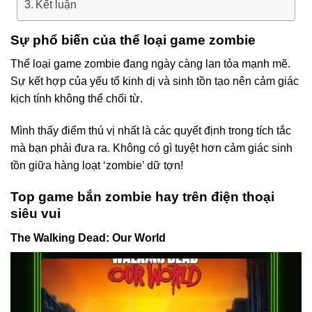
Kết luận
Sự phổ biến của thể loại game zombie
Thể loại game zombie đang ngày càng lan tỏa mạnh mẽ.
Sự kết hợp của yếu tố kinh dị và sinh tồn tạo nên cảm giác
kịch tính không thể chối từ.
Mình thấy điểm thú vị nhất là các quyết định trong tích tắc
mà bạn phải đưa ra. Không có gì tuyệt hơn cảm giác sinh
tồn giữa hàng loạt ‘zombie’ dữ tợn!
Top game bắn zombie hay trên điện thoại
siêu vui
The Walking Dead: Our World