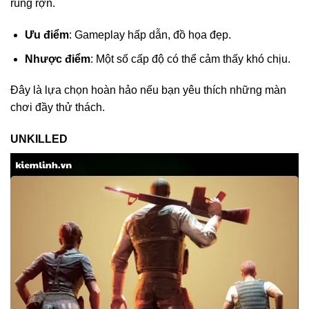
rùng rợn.
Ưu điểm
: Gameplay hấp dẫn, đồ họa đẹp.
Nhược điểm
: Một số cấp độ có thể cảm thấy khó chịu.
Đây là lựa chọn hoàn hảo nếu bạn yêu thích những màn
chơi đầy thử thách.
UNKILLED