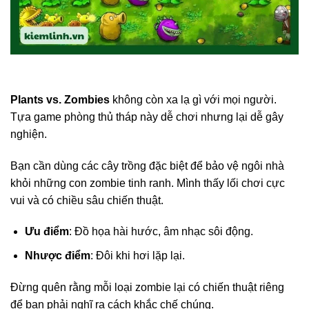
Plants vs. Zombies
không còn xa lạ gì với mọi người.
Tựa game phòng thủ tháp này dễ chơi nhưng lại dễ gây
nghiện.
Bạn cần dùng các cây trồng đặc biệt để bảo vệ ngôi nhà
khỏi những con zombie tinh ranh. Mình thấy lối chơi cực
vui và có chiều sâu chiến thuật.
Ưu điểm
: Đồ họa hài hước, âm nhạc sôi động.
Nhược điểm
: Đôi khi hơi lặp lại.
Đừng quên rằng mỗi loại zombie lại có chiến thuật riêng
để bạn phải nghĩ ra cách khắc chế chúng.