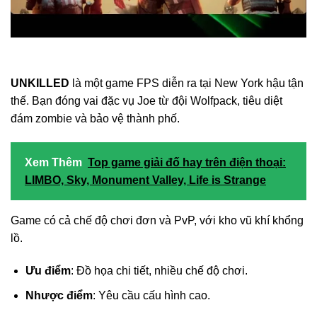
UNKILLED
là một game FPS diễn ra tại New York hậu tận
thế. Bạn đóng vai đặc vụ Joe từ đội Wolfpack, tiêu diệt
đám zombie và bảo vệ thành phố.
Xem Thêm
Top game giải đố hay trên điện thoại:
LIMBO, Sky, Monument Valley, Life is Strange
Game có cả chế độ chơi đơn và PvP, với kho vũ khí khổng
lồ.
Ưu điểm
: Đồ họa chi tiết, nhiều chế độ chơi.
Nhược điểm
: Yêu cầu cấu hình cao.