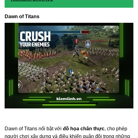
Dawn of Titans
Dawn of Titans nổi bật với
đồ họa chân thực
, cho phép
người chơi xây dựng và điều khiển quân đội trong những