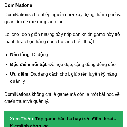
DomiNations
DomiNations cho phép người chơi xây dựng thành phố và
quân đội để mở rộng lãnh thổ.
Lối chơi đơn giản nhưng đầy hấp dẫn khiến game này trở
thành lựa chọn hàng đầu cho fan chiến thuật.
Nền tảng
: Di động
Đặc điểm nổi bật
: Đồ họa đẹp, cộng đồng đông đảo
Ưu điểm
: Đa dạng cách chơi, giúp rèn luyện kỹ năng
quản lý
DomiNations không chỉ là game mà còn là một bài học về
chiến thuật và quản lý.
Xem Thêm
Top game bắn tỉa hay trên điện thoại -
Kiemlinh chọn lọc