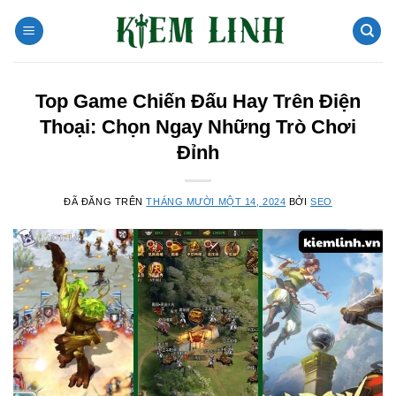
Chuyển
đến
nội
dung
Top Game Chiến Đấu Hay Trên Điện
Thoại: Chọn Ngay Những Trò Chơi
Đỉnh
ĐÃ ĐĂNG TRÊN
THÁNG MƯỜI MỘT 14, 2024
BỞI
SEO