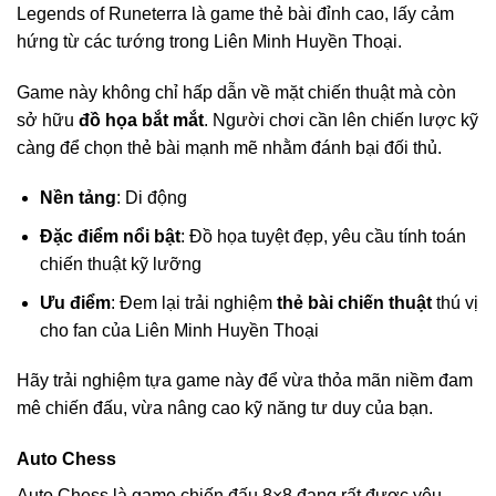
Legends of Runeterra là game thẻ bài đỉnh cao, lấy cảm
hứng từ các tướng trong Liên Minh Huyền Thoại.
Game này không chỉ hấp dẫn về mặt chiến thuật mà còn
sở hữu
đồ họa bắt mắt
. Người chơi cần lên chiến lược kỹ
càng để chọn thẻ bài mạnh mẽ nhằm đánh bại đối thủ.
Nền tảng
: Di động
Đặc điểm nổi bật
: Đồ họa tuyệt đẹp, yêu cầu tính toán
chiến thuật kỹ lưỡng
Ưu điểm
: Đem lại trải nghiệm
thẻ bài chiến thuật
thú vị
cho fan của Liên Minh Huyền Thoại
Hãy trải nghiệm tựa game này để vừa thỏa mãn niềm đam
mê chiến đấu, vừa nâng cao kỹ năng tư duy của bạn.
Auto Chess
Auto Chess là game chiến đấu 8×8 đang rất được yêu