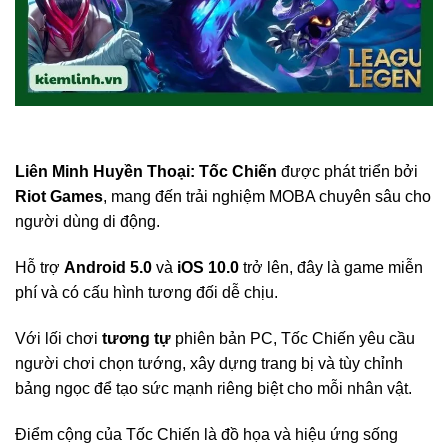
Liên Minh Huyền Thoại: Tốc Chiến
được phát triển bởi
Riot Games
, mang đến trải nghiệm MOBA chuyên sâu cho
người dùng di động.
Hỗ trợ
Android 5.0
và
iOS 10.0
trở lên, đây là game miễn
phí và có cấu hình tương đối dễ chịu.
Với lối chơi
tương tự
phiên bản PC, Tốc Chiến yêu cầu
người chơi chọn tướng, xây dựng trang bị và tùy chỉnh
bảng ngọc để tạo sức mạnh riêng biệt cho mỗi nhân vật.
Điểm cộng của Tốc Chiến là đồ họa và hiệu ứng sống