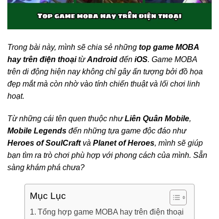
Trong bài này, mình sẽ chia sẻ những
top game MOBA
hay trên điện thoại
từ
Android
đến
iOS
. Game MOBA
trên di động hiện nay không chỉ gây ấn tượng bởi đồ họa
đẹp mắt mà còn nhờ vào tính chiến thuật và lối chơi linh
hoạt.
Từ những cái tên quen thuộc như
Liên Quân Mobile
,
Mobile Legends
đến những tựa game độc đáo như
Heroes of SoulCraft
và
Planet of Heroes
, mình sẽ giúp
bạn tìm ra trò chơi phù hợp với phong cách của mình. Sẵn
sàng khám phá chưa?
Mục Lục
Tổng hợp game MOBA hay trên điện thoại