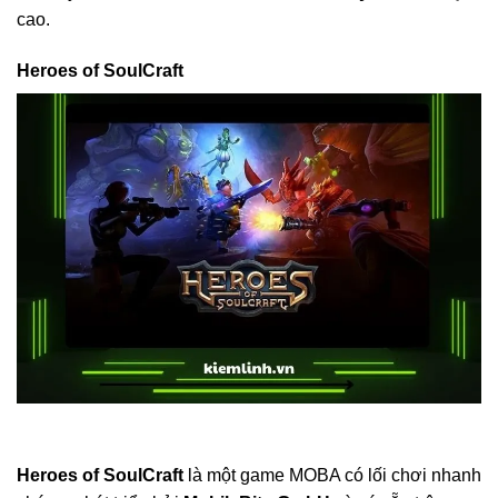
cao.
Heroes of SoulCraft
Heroes of SoulCraft
là một game MOBA có lối chơi nhanh