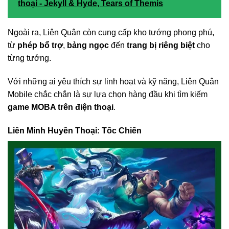
thoại - Jekyll & Hyde, Tears of Themis
Ngoài ra, Liên Quân còn cung cấp kho tướng phong phú,
từ
phép bổ trợ
,
bảng ngọc
đến
trang bị riêng biệt
cho
từng tướng.
Với những ai yêu thích sự linh hoạt và kỹ năng, Liên Quân
Mobile chắc chắn là sự lựa chọn hàng đầu khi tìm kiếm
game MOBA trên điện thoại
.
Liên Minh Huyền Thoại: Tốc Chiến