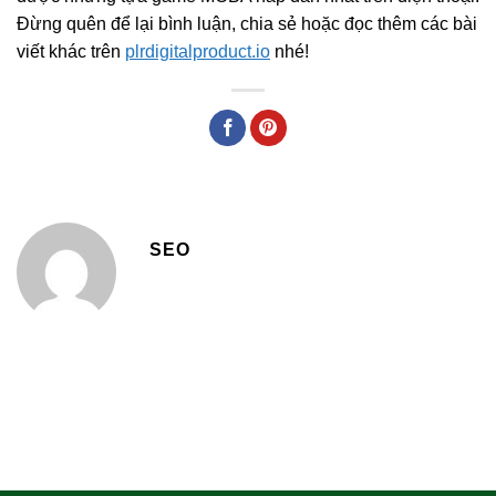
Đừng quên để lại bình luận, chia sẻ hoặc đọc thêm các bài
viết khác trên
plrdigitalproduct.io
nhé!
SEO