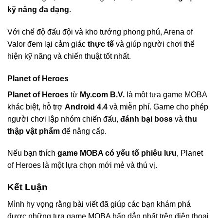
kỹ năng đa dạng
.
Với chế độ đấu đội và kho tướng phong phú, Arena of
Valor đem lại cảm giác
thực tế
và giúp người chơi thể
hiện kỹ năng và chiến thuật tốt nhất.
Planet of Heroes
Planet of Heroes
từ
My.com B.V.
là một tựa game MOBA
khác biệt, hỗ trợ
Android 4.4
và miễn phí. Game cho phép
người chơi lập nhóm chiến đấu,
đánh bại boss
và
thu
thập vật phẩm
để nâng cấp.
Nếu bạn thích
game MOBA có yếu tố phiêu lưu
, Planet
of Heroes là một lựa chọn mới mẻ và thú vị.
Kết Luận
Mình hy vọng rằng bài viết đã giúp các bạn khám phá
được những tựa game MOBA hấp dẫn nhất trên điện thoại.