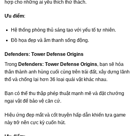
hợp cho những ai yêu thích thử thách.
Ưu điểm
:
Hệ thống phòng thủ sáng tạo với yếu tố tự nhiên.
Đồ họa đẹp và âm thanh sống động.
Defenders: Tower Defense Origins
Trong
Defenders: Tower Defense Origins
, bạn sẽ hóa
thân thành anh hùng cuối cùng trên trái đất, xây dựng lãnh
thổ và chống lại hơn 36 loại quái vật khác nhau.
Bạn có thể thu thập phép thuật mạnh mẽ và đặt chướng
ngại vật để bảo vệ căn cứ.
Hiệu ứng đẹp mắt và cốt truyện hấp dẫn khiến tựa game
này trở nên cực kỳ cuốn hút.