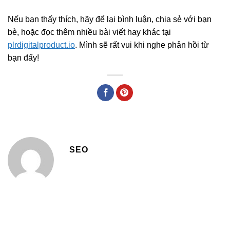
Nếu bạn thấy thích, hãy để lại bình luận, chia sẻ với bạn
bè, hoặc đọc thêm nhiều bài viết hay khác tại
plrdigitalproduct.io
. Mình sẽ rất vui khi nghe phản hồi từ
bạn đấy!
SEO