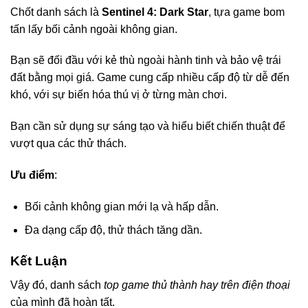
Chốt danh sách là
Sentinel 4: Dark Star
, tựa game bom
tấn lấy bối cảnh ngoài không gian.
Bạn sẽ đối đầu với kẻ thù ngoài hành tinh và bảo vệ trái
đất bằng mọi giá. Game cung cấp nhiều cấp độ từ dễ đến
khó, với sự biến hóa thú vị ở từng màn chơi.
Bạn cần sử dụng sự sáng tạo và hiểu biết chiến thuật để
vượt qua các thử thách.
Ưu điểm
:
Bối cảnh không gian mới lạ và hấp dẫn.
Đa dạng cấp độ, thử thách tăng dần.
Kết Luận
Vậy đó, danh sách
top game thủ thành hay trên điện thoại
của mình đã hoàn tất.