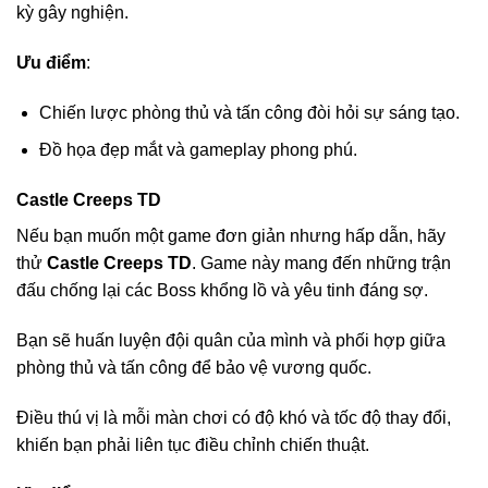
kỳ gây nghiện.
Ưu điểm
:
Chiến lược phòng thủ và tấn công đòi hỏi sự sáng tạo.
Đồ họa đẹp mắt và gameplay phong phú.
Castle Creeps TD
Nếu bạn muốn một game đơn giản nhưng hấp dẫn, hãy
thử
Castle Creeps TD
. Game này mang đến những trận
đấu chống lại các Boss khổng lồ và yêu tinh đáng sợ.
Bạn sẽ huấn luyện đội quân của mình và phối hợp giữa
phòng thủ và tấn công để bảo vệ vương quốc.
Điều thú vị là mỗi màn chơi có độ khó và tốc độ thay đổi,
khiến bạn phải liên tục điều chỉnh chiến thuật.