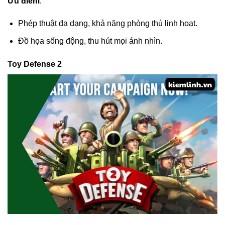
Ưu điểm
:
Phép thuật đa dạng, khả năng phòng thủ linh hoạt.
Đồ họa sống động, thu hút mọi ánh nhìn.
Toy Defense 2