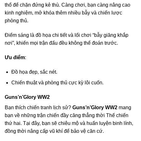
thổ để chặn đứng kẻ thù. Càng chơi, bạn càng nâng cao
kinh nghiệm, mở khóa thêm nhiều bẫy và chiến lược
phòng thủ.
Điểm sáng là đồ họa chi tiết và lối chơi “bẫy giăng khắp
nơi”, khiến mọi trận đấu đều không thể đoán trước.
Ưu điểm
:
Đồ họa đẹp, sắc nét.
Chiến thuật và phòng thủ cực kỳ lôi cuốn.
Guns’n’Glory WW2
Bạn thích chiến tranh lịch sử?
Guns’n’Glory WW2
mang
bạn về những trận chiến đầy căng thẳng thời Thế chiến
thứ hai. Tại đây, bạn sẽ chiêu mộ và huấn luyện binh lính,
đồng thời nâng cấp vũ khí để bảo vệ căn cứ.