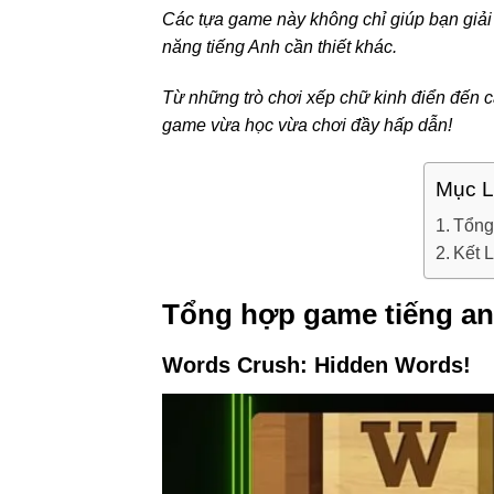
Các tựa game này không chỉ giúp bạn giải t
năng tiếng Anh cần thiết khác.
Từ những trò chơi xếp chữ kinh điển đến 
game vừa học vừa chơi đầy hấp dẫn!
Mục 
Tổng
Kết 
Tổng hợp game tiếng an
Words Crush: Hidden Words!