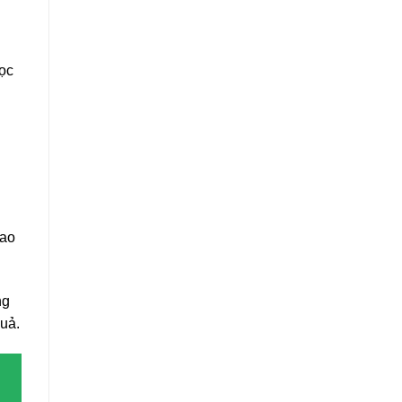
ọc
bao
ng
uả.