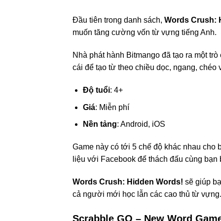
Đầu tiên trong danh sách,
Words Crush: 
muốn tăng cường vốn từ vựng tiếng Anh.
Nhà phát hành Bitmango đã tạo ra một trò c
cái để tạo từ theo chiều dọc, ngang, chéo 
Độ tuổi
: 4+
Giá
: Miễn phí
Nền tảng
: Android, iOS
Game này có tới 5 chế độ khác nhau cho b
liệu với Facebook để thách đấu cùng bạn 
Words Crush: Hidden Words!
sẽ giúp bạ
cả người mới học lẫn các cao thủ từ vựng
Scrabble GO – New Word Gam