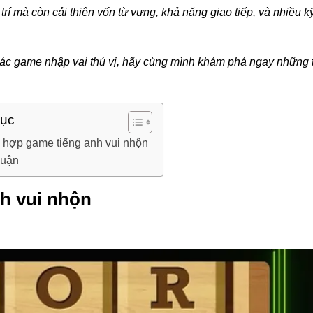
rí mà còn cải thiện vốn từ vựng, khả năng giao tiếp, và nhiều k
các game nhập vai thú vị, hãy cùng mình khám phá ngay những 
Lục
 hợp game tiếng anh vui nhộn
Luận
h vui nhộn