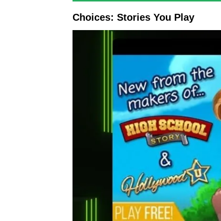
Choices: Stories You Play