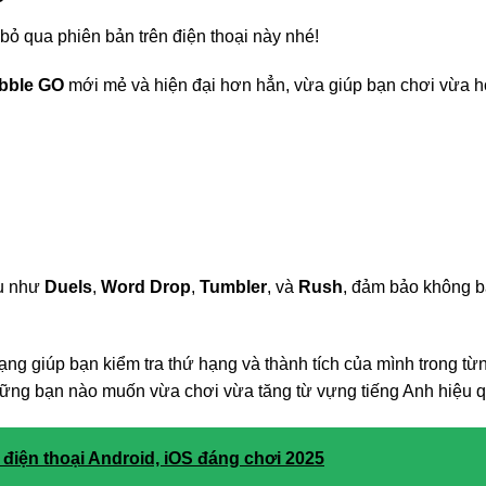
bỏ qua phiên bản trên điện thoại này nhé!
bble GO
mới mẻ và hiện đại hơn hẳn, vừa giúp bạn chơi vừa h
au như
Duels
,
Word Drop
,
Tumbler
, và
Rush
, đảm bảo không 
ng giúp bạn kiểm tra thứ hạng và thành tích của mình trong từ
hững bạn nào muốn vừa chơi vừa tăng từ vựng tiếng Anh hiệu q
 điện thoại Android, iOS đáng chơi 2025