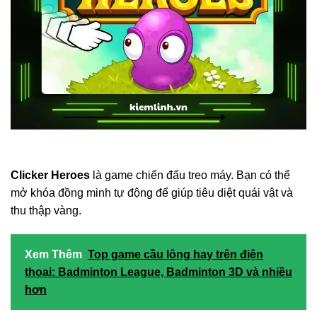
Clicker Heroes
là game chiến đấu treo máy. Bạn có thể
mở khóa đồng minh tự động để giúp tiêu diệt quái vật và
thu thập vàng.
Xem Thêm
Top game cầu lông hay trên điện
thoại: Badminton League, Badminton 3D và nhiều
hơn