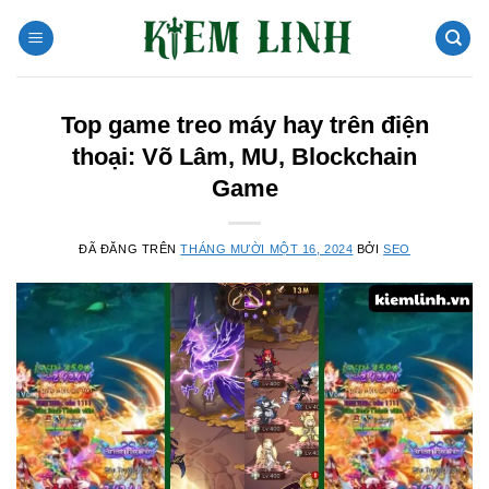
Chuyển
đến
nội
dung
Top game treo máy hay trên điện
thoại: Võ Lâm, MU, Blockchain
Game
ĐÃ ĐĂNG TRÊN
THÁNG MƯỜI MỘT 16, 2024
BỞI
SEO