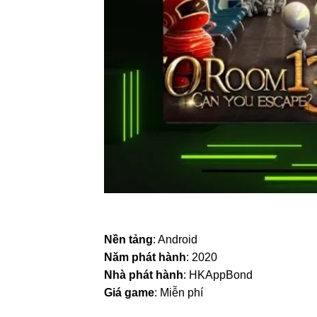
Nền tảng
: Android
Năm phát hành
: 2020
Nhà phát hành
: HKAppBond
Giá game
: Miễn phí