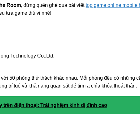
he Room
, đừng quên ghé qua bài viết
top game online mobile 
u tựa game thú vị nhé!
ong Technology Co.,Ltd.
g với 50 phòng thử thách khác nhau. Mỗi phòng đều có những c
ng trí tuệ và khả năng quan sát để tìm ra chìa khóa thoát thân.
trên điện thoại: Trải nghiệm kinh dị đỉnh cao