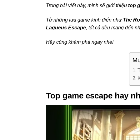
Trong bài viết này, mình sẽ giới thiệu
top 
Từ những tựa game kinh điển như
The R
Laqueus Escape
, tất cả đều mang đến nh
Hãy cùng khám phá ngay nhé!
Mụ
K
Top game escape hay nh