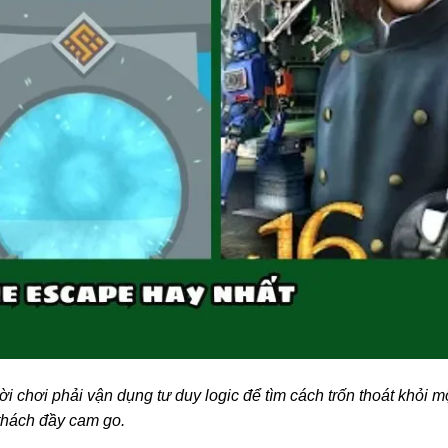
 chơi phải vận dụng tư duy logic để tìm cách trốn thoát khỏi m
thách đầy cam go.