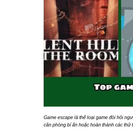
Game escape là thể loại game đòi hỏi người
căn phòng bí ẩn hoặc hoàn thành các thử 