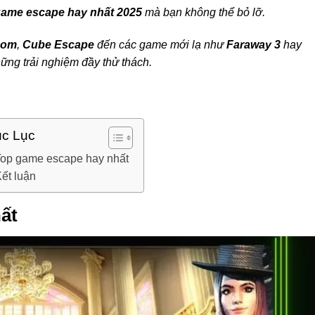
game escape hay nhất 2025
mà bạn không thể bỏ lỡ.
oom
,
Cube Escape
đến các game mới lạ như
Faraway 3
hay
ững trải nghiệm đầy thử thách.
c Lục
Top game escape hay nhất
ết luận
ất