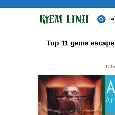
Chuyển
đến
nội
GA
dung
Top 11 game escape 
ĐÃ ĐĂ