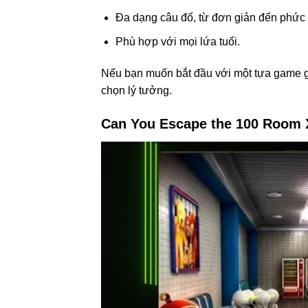
Đa dạng câu đố, từ đơn giản đến phức 
Phù hợp với mọi lứa tuổi.
Nếu bạn muốn bắt đầu với một tựa game g
chọn lý tưởng.
Can You Escape the 100 Room X