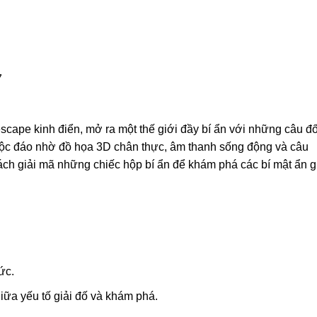
7
cape kinh điển, mở ra một thế giới đầy bí ẩn với những câu đ
độc đáo nhờ đồ họa 3D chân thực, âm thanh sống động và câu
ách giải mã những chiếc hộp bí ẩn để khám phá các bí mật ẩn g
ức.
iữa yếu tố giải đố và khám phá.